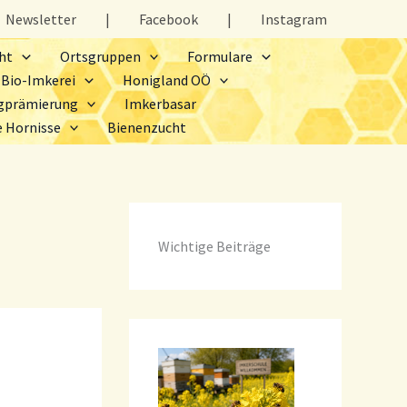
Newsletter
|
Facebook
|
Instagram
ht
Ortsgruppen
Formulare
Bio-Imkerei
Honigland OÖ
gprämierung
Imkerbasar
e Hornisse
Bienenzucht
Wichtige Beiträge