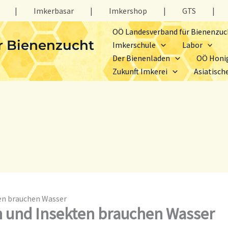
|
Imkerbasar
|
Imkershop
|
GTS
|
OÖ Landesverband für Bienenzuc
r Bienenzucht
Imkerschule
Labor
Der Bienenladen
OÖ Honi
Zukunft Imkerei
Asiatisch
en brauchen Wasser
 und Insekten brauchen Wasser