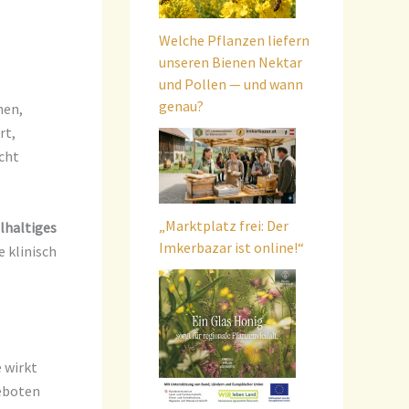
Welche Pflanzen liefern
unseren Bienen Nektar
und Pollen — und wann
genau?
nen,
rt,
cht
„Marktplatz frei: Der
lhaltiges
Imkerbazar ist online!“
e klinisch
 wirkt
geboten