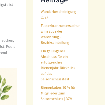
Beiträge
igste ist
Wanderbescheinigung
2027
Futterkranzuntersuchun
g im Zuge der
Wanderung –
ersuchen,
Bezirkseinteilung
lst. Pools
Ein gelungener
hrend
Abschluss für ein
erfolgreiches
Bienenjahr: Rückblick
auf das
Saisonschlussfest
Bienenladen: 10 % für
Mitglieder zum
Saisonschluss | BZV