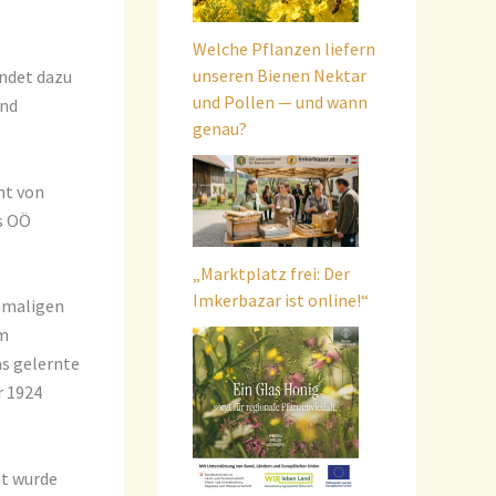
Welche Pflanzen liefern
unseren Bienen Nektar
andet dazu
und Pollen — und wann
und
genau?
mt von
s OÖ
„Marktplatz frei: Der
Imkerbazar ist online!“
damaligen
im
s gelernte
r 1924
et wurde