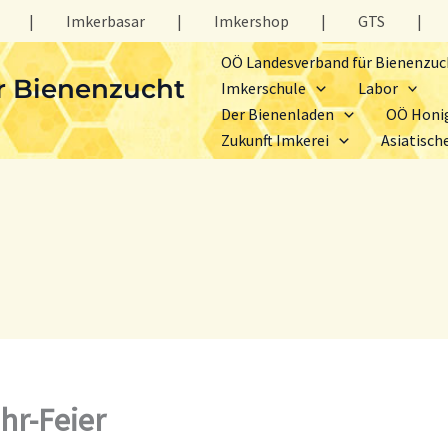
|
Imkerbasar
|
Imkershop
|
GTS
|
OÖ Landesverband für Bienenzuc
r Bienenzucht
Imkerschule
Labor
Der Bienenladen
OÖ Honi
Zukunft Imkerei
Asiatisch
hr-Feier