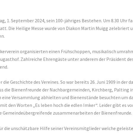
g, 1. September 2024, sein 100-jähriges Bestehen. Um 8.30 Uhr f
tatt. Die Heilige Messe wurde von Diakon Martin Muigg zelebriert 
en.
mkerverein organisierten einen Frühschoppen, musikalisch umrah
äugasthof. Zahlreiche Ehrengäste unter anderem der Präsident de
end.
ie Geschichte des Vereines. So war bereits 26. Juni 1909 in der 
ss die Bienenfreunde der Nachbargemeinden, Kirchberg, Palting 
rn eine Versammlung abhielten und Bienenstände besuchten um da
 mit den Worten „Es leben hoch die edlen Imker“. Leider gibt es vo
ge Gemeindeübergreifende zusammenarbeiten der Bienenfreunde.
 die unschätzbare Hilfe seiner Vereinsmitglieder welche geleist