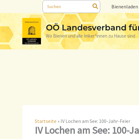
Search
Skip
Bienenladen
for:
to
content
OÖ Landesverband fü
Wo Bienen und alle Imker*innen zu Hause sind
Startseite
»
IV Lochen am See: 100-Jahr-Feier
IV Lochen am See: 100-Ja