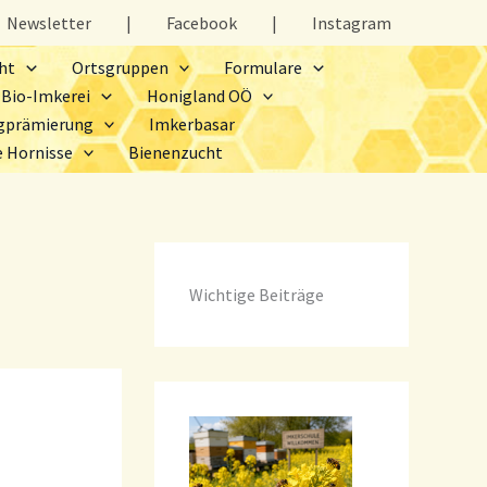
Newsletter
|
Facebook
|
Instagram
ht
Ortsgruppen
Formulare
Bio-Imkerei
Honigland OÖ
gprämierung
Imkerbasar
e Hornisse
Bienenzucht
Wichtige Beiträge