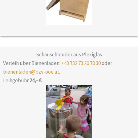
Schauschleuder aus Plexiglas
Verleih über Bienenladen:
+43 732 73 20 70 30
oder
bienenladen@bzv-ooe.at
.
Leihgebühr
24,- €