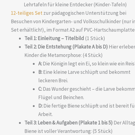
Lehrtafeln für kleine Entdecker (Kinder-Tafeln)
12-teiliges Set
zur pädagogischen Unterstützung bei
Besuchen von Kindergarten- und Volksschulkinder (nur i
Set erhältlich!), im Format A2 auf PVC-Hartschaumplatte
Teil 1: Einleitung – Titelbild
(1 Stück)
Teil 2: Die Entstehung (Plakate A bis D)
Hier erleben
Kinder die Metamorphose: (4 Stück)
A:
Die Königin legt ein Ei, so klein wie ein Reis
B:
Eine kleine Larve schlüpft und bekommt
leckeren Brei.
C:
Das Wunder geschieht – die Larve bekom
Flügel und Beinchen.
D:
Die fertige Biene schlüpft und ist bereit fü
Arbeit.
Teil 3: Leben & Aufgaben (Plakate 1 bis 5)
Der Alltag
Biene ist voller Verantwortung: (5 Stück)