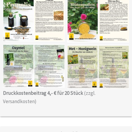
Folder „Propolis: Die
Folder „Blütenpollen: Das
Spezialität aus dem
Beste aus der Blüte“
Bienenstock“
Folder „Oxymel: die
Folder „Met-Honigwein:
Symbiose von Honig und
Ein Klassiker neu
Essig“
entdeckt“
Druckkostenbeitrag 4,- € für 20 Stück
(zzgl.
Versandkosten)