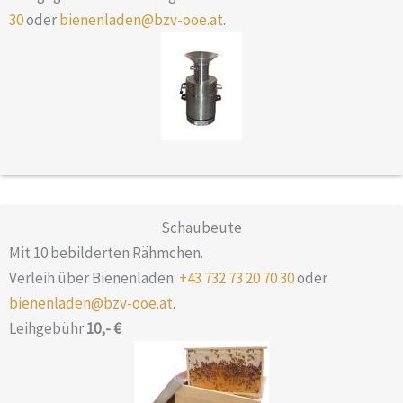
30
oder
bienenladen@bzv-ooe.at
.
Schaubeute
Mit 10 bebilderten Rähmchen.
Verleih über Bienenladen:
+43 732 73 20 70 30
oder
bienenladen@bzv-ooe.at
.
Leihgebühr
10,-
€