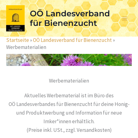
Skip
OÖ Landesverband
to
content
für Bienenzucht
Startseite
»
OÖ Landesverband für Bienenzucht
»
Werbematerialien
Werbematerialien
Aktuelles Werbematerial ist im Büro des
OÖ Landesverbandes für Bienenzucht für deine Honig-
und Produktwerbung und Information für neue
Imker*innen erhältlich.
(Preise inkl. USt., zzgl. Versandkosten)