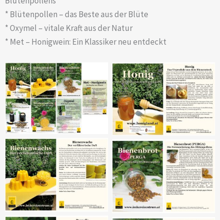
Blütenpollens
* Blütenpollen – das Beste aus der Blüte
* Oxymel – vitale Kraft aus der Natur
* Met – Honigwein: Ein Klassiker neu entdeckt
Sieben verschiedene
Produktfolder erklären
Folder „Honig, das
die jeweiligen
Urprodukt aus dem
Bienenprodukte von der
Bienenstock“
Ernte bis zum Verzehr.
Folder „Perga: die
Folder „Wachs: Der
Fermentierung des
verführerische Duft“
Blütenpollens“