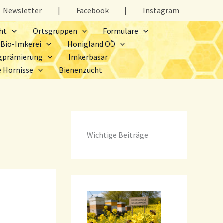
Newsletter
|
Facebook
|
Instagram
ht
Ortsgruppen
Formulare
Bio-Imkerei
Honigland OÖ
gprämierung
Imkerbasar
e Hornisse
Bienenzucht
Wichtige Beiträge