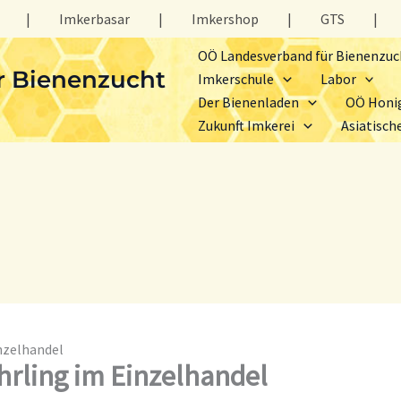
|
Imkerbasar
|
Imkershop
|
GTS
|
OÖ Landesverband für Bienenzuc
r Bienenzucht
Imkerschule
Labor
Der Bienenladen
OÖ Honi
Zukunft Imkerei
Asiatisch
nzelhandel
hrling im Einzelhandel