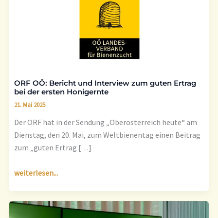
und
Interview
zum
guten
Ertrag
bei
ORF OÖ: Bericht und Interview zum guten Ertrag
der
bei der ersten Honigernte
ersten
21. Mai 2025
Honigernte
Der ORF hat in der Sendung „Oberösterreich heute“ am
Dienstag, den 20. Mai, zum Weltbienentag einen Beitrag
zum „guten Ertrag […]
weiterlesen...
konkret