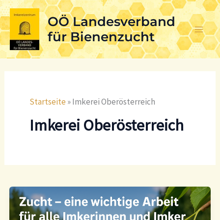
Skip
OÖ Landesverband
to
content
für Bienenzucht
Startseite
»
Imkerei Oberösterreich
Imkerei Oberösterreich
Zucht
–
eine