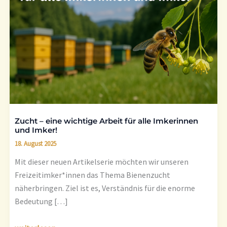
wichtige
Arbeit
für
alle
Imkerinnen
und
Imker!
Zucht – eine wichtige Arbeit für alle Imkerinnen
und Imker!
18. August 2025
Mit dieser neuen Artikelserie möchten wir unseren
Freizeitimker*innen das Thema Bienenzucht
näherbringen. Ziel ist es, Verständnis für die enorme
Bedeutung […]