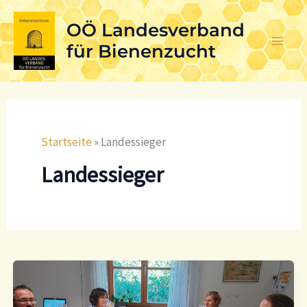
Skip
OÖ Landesverband
to
content
für Bienenzucht
Startseite
»
Landessieger
Landessieger
Metprämierung
–
Die