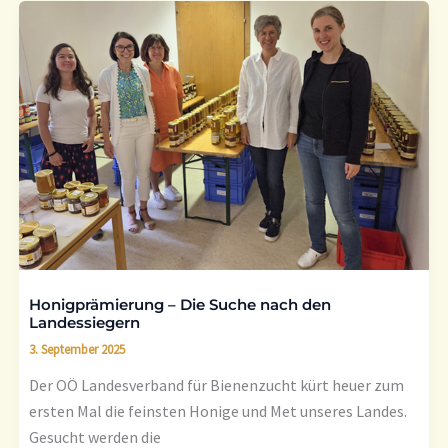
Honigprämierung
–
Die
Suche
nach
den
Landessiegern
Honigprämierung – Die Suche nach den
Landessiegern
3. September 2025
Der OÖ Landesverband für Bienenzucht kürt heuer zum
ersten Mal die feinsten Honige und Met unseres Landes.
Gesucht werden die