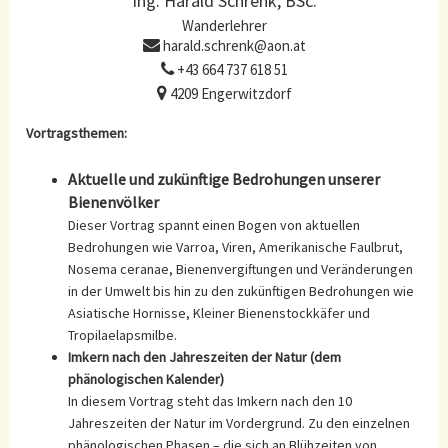
Ing. Harald Schrenk, BSc.
Wanderlehrer
harald.schrenk@aon.at
+43 664 737 618 51
4209 Engerwitzdorf
Vortragsthemen:
Aktuelle und zukünftige Bedrohungen unserer
Bienenvölker
Dieser Vortrag spannt einen Bogen von aktuellen
Bedrohungen wie Varroa, Viren, Amerikanische Faulbrut,
Nosema ceranae, Bienenvergiftungen und Veränderungen
in der Umwelt bis hin zu den zukünftigen Bedrohungen wie
Asiatische Hornisse, Kleiner Bienenstockkäfer und
Tropilaelapsmilbe.
Imkern nach den Jahreszeiten der Natur (dem
phänologischen Kalender)
In diesem Vortrag steht das Imkern nach den 10
Jahreszeiten der Natur im Vordergrund. Zu den einzelnen
phänologischen Phasen – die sich an Blühzeiten von