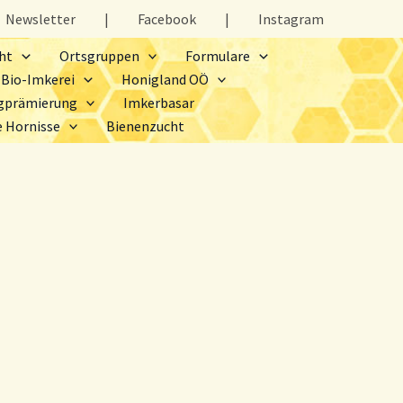
Newsletter
|
Facebook
|
Instagram
ht
Ortsgruppen
Formulare
Bio-Imkerei
Honigland OÖ
gprämierung
Imkerbasar
e Hornisse
Bienenzucht