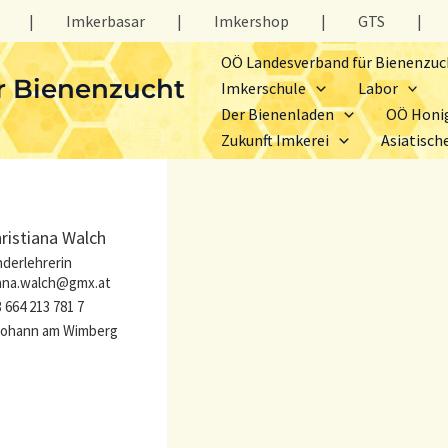
|
Imkerbasar
|
Imkershop
|
GTS
|
OÖ Landesverband für Bienenzuc
r Bienenzucht
Imkerschule
Labor
Der Bienenladen
OÖ Honi
Zukunft Imkerei
Asiatisch
ristiana Walch
derlehrerin
iana.walch@gmx.at
 664 213 781 7
 Johann am Wimberg