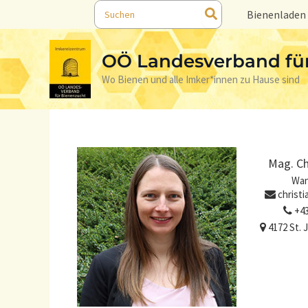
Search
Skip
Bienenladen
for:
to
content
OÖ Landesverband fü
Wo Bienen und alle Imker*innen zu Hause sind
Mag. Ch
Wan
christ
+43
4172 St.